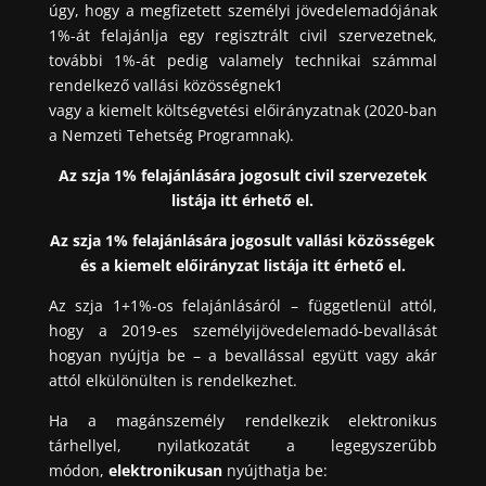
úgy, hogy a megfizetett személyi jövedelemadójának
1%-át felajánlja egy regisztrált civil szervezetnek,
további 1%-át pedig valamely technikai számmal
rendelkező vallási közösségnek
1
vagy a kiemelt költségvetési előirányzatnak (2020-ban
a Nemzeti Tehetség Programnak).
Az szja 1% felajánlására jogosult civil szervezetek
listája
itt érhető el
.
Az szja 1% felajánlására jogosult vallási közösségek
és a kiemelt előirányzat listája
itt érhető el
.
Az szja 1+1%-os felajánlásáról – függetlenül attól,
hogy a 2019-es személyijövedelemadó-bevallását
hogyan nyújtja be – a bevallással együtt vagy akár
attól elkülönülten is rendelkezhet.
Ha a magánszemély rendelkezik elektronikus
tárhellyel, nyilatkozatát a legegyszerűbb
módon,
elektronikusan
nyújthatja be: