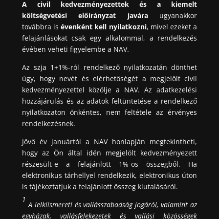
A civil kedvezményezettek és a kiemelt
költségvetési előirányzat javára
ugyanakkor
továbbra is
évenként kell nyilatkozni
, mivel ezeket a
felajánlásokat csak egy alkalommal, a rendelkezés
évében veheti figyelembe a NAV.
Az szja 1+1%-ról rendelkező nyilatkozatán dönthet
úgy, hogy nevét és elérhetőségét a megjelölt civil
kedvezményezettel közölje a NAV. Az adatkezelési
hozzájárulás és az adatok feltüntetése a rendelkező
nyilatkozaton önkéntes, nem feltétele az érvényes
rendelkezésnek.
Jövő év januártól a NAV honlapján megtekintheti,
hogy az Ön által idén megjelölt kedvezményezett
részesült-e a felajánlott 1%-os összegből. Ha
elektronikus tárhellyel rendelkezik, elektronikus úton
is tájékoztatjuk a felajánlott összeg kiutalásáról.
1
A lelkiismereti és vallásszabadság jogáról, valamint az
egyházak, vallásfelekezetek és vallási közösségek