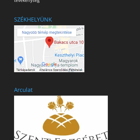
tevékenység
SZÉKHELYÜNK
Arculat