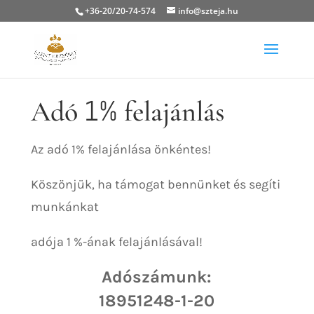
+36-20/20-74-574
info@szteja.hu
1%
Adó
felajánlás
Az adó 1% felajánlása önkéntes!
Köszönjük, ha támogat bennünket és segíti
munkánkat
adója 1 %-ának felajánlásával!
Adószámunk:
18951248-1-20