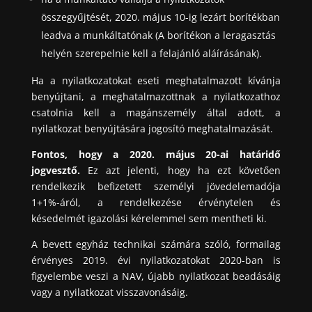
összegyűjtését, 2020. május 10-ig lezárt borítékban
leadva a munkáltatónak (A borítékon a leragasztás
helyén szerepelnie kell a felajánló aláírásának).
Ha a nyilatkozatokat eseti meghatalmazott kívánja
benyújtani, a meghatalmazottnak a nyilatkozathoz
csatolnia kell a magánszemély által adott, a
nyilatkozat benyújtására jogosító meghatalmazását.
Fontos, hogy a 2020. május 20-ai határidő
jogvesztő.
Ez azt jelenti, hogy ha ezt követően
rendelkezik befizetett személyi jövedelemadója
1+1%-áról, a rendelkezése érvénytelen és
késedelmét igazolási kérelemmel sem mentheti ki.
A bevett egyház technikai számára szóló, formailag
érvényes 2019. évi nyilatkozatokat 2020-ban is
figyelembe veszi a NAV, újabb nyilatkozat beadásáig
vagy a nyilatkozat visszavonásáig.