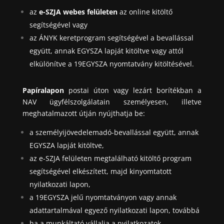
az
e-SZJA webes felületen
az online kitöltő
segítségével vagy
az ÁNYK keretprogram segítségével a bevallással
együtt, annak EGYSZA lapját kitöltve vagy attól
elkülönítve a 19EGYSZA nyomtatvány kitöltésével.
Papíralapon
postai úton vagy lezárt borítékban a
NAV ügyfélszolgálatain személyesen, illetve
meghatalmazott útján nyújthatja be:
a személyijövedelemadó-bevallással együtt, annak
EGYSZA lapját kitöltve,
az e-SZJA felületen megtalálható kitöltő program
segítségével elkészített, majd kinyomtatott
nyilatkozati lapon,
a 19EGYSZA jelű nyomtatványon vagy annak
adattartalmával egyező nyilatkozati lapon, továbbá
ha a munkáltató vállalja a nyilatkozatok